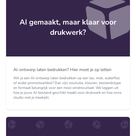
AI-ontwerp laten bedrukken? Hier moet je op letten
Wil je een AI-ontwerp laten bedrukken op een tas, mok, waterfles
of ander promotieartikel? Dan zijn resolutie, kleuren, bestandstype
en formaat belangrijk voor een mooi eindresultaat. We leggen uit
hoe je jouw AI-bestand geschikt maakt voor drukwerk en hoe onze
studio met je meekijkt.