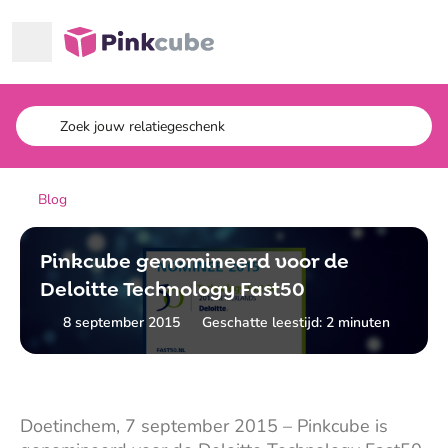
Ga naar hoofdinhoud
Pinkcube
Blog
Pinkcube genomineerd voor de
Deloitte Technology Fast50
8 september 2015
Geschatte leestijd: 2 minuten
Doetinchem, 7 september 2015 – Pinkcube is