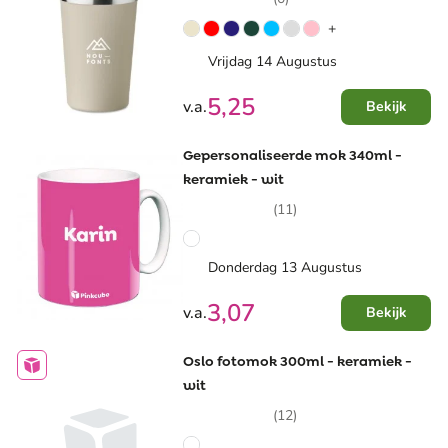
+
Vrijdag 14 Augustus
5,25
v.a.
Bekijk
Gepersonaliseerde mok 340ml -
keramiek - wit
(11)
Donderdag 13 Augustus
3,07
v.a.
Bekijk
Oslo fotomok 300ml - keramiek -
wit
(12)