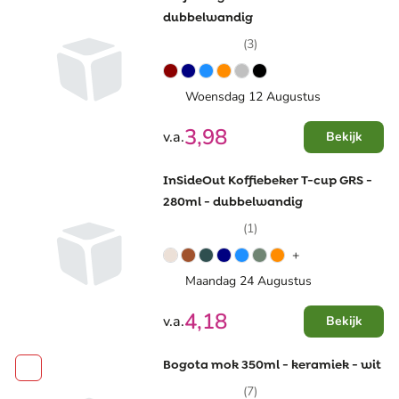
dubbelwandig
(3)
Woensdag 12 Augustus
3,98
v.a.
Bekijk
InSideOut Koffiebeker T-cup GRS -
280ml - dubbelwandig
(1)
+
Maandag 24 Augustus
4,18
v.a.
Bekijk
Bogota mok 350ml - keramiek - wit
(7)