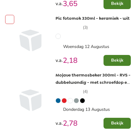
3,65
v.a.
Bekijk
Pic fotomok 330ml - keramiek - wit
(3)
Woensdag 12 Augustus
2,18
v.a.
Bekijk
Mojave thermosbeker 300ml - RVS -
dubbelwandig - met schroefdop en
flip-top opening
(4)
Donderdag 13 Augustus
2,78
v.a.
Bekijk