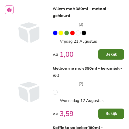
Wilem mok 380ml - metaal -
gekleurd
(3)
Vrijdag 21 Augustus
1,00
v.a.
Bekijk
Melbourne mok 350ml - keramiek -
wit
(2)
Woensdag 12 Augustus
3,59
v.a.
Bekijk
Koffie to go beker 180ml -