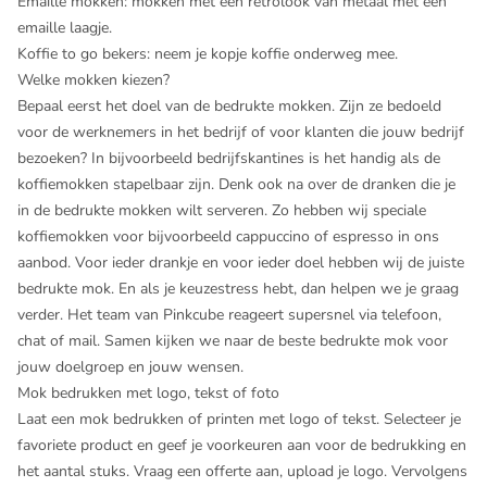
Emaille mokken
: mokken met een retrolook van metaal met een
emaille laagje.
Koffie to go bekers
: neem je kopje koffie onderweg mee.
Welke mokken kiezen?
Bepaal eerst het doel van de bedrukte mokken. Zijn ze bedoeld
voor de werknemers in het bedrijf of voor klanten die jouw bedrijf
bezoeken? In bijvoorbeeld bedrijfskantines is het handig als de
koffiemokken stapelbaar zijn. Denk ook na over de dranken die je
in de bedrukte mokken wilt serveren. Zo hebben wij speciale
koffiemokken voor bijvoorbeeld cappuccino of espresso in ons
aanbod. Voor ieder drankje en voor ieder doel hebben wij de juiste
bedrukte mok. En als je keuzestress hebt, dan helpen we je graag
verder. Het team van Pinkcube reageert supersnel via telefoon,
chat of mail. Samen kijken we naar de beste bedrukte mok voor
jouw doelgroep en jouw wensen.
Mok bedrukken met logo, tekst of foto
Laat een mok bedrukken of printen met logo of tekst. Selecteer je
favoriete product en geef je voorkeuren aan voor de bedrukking en
het aantal stuks. Vraag een offerte aan, upload je logo. Vervolgens