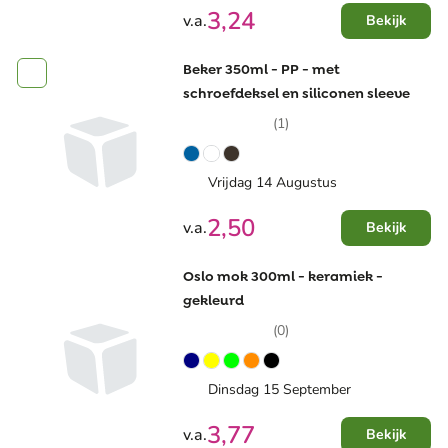
3,24
v.a.
Bekijk
Beker 350ml - PP - met
schroefdeksel en siliconen sleeve
(1)
Vrijdag 14 Augustus
2,50
v.a.
Bekijk
Oslo mok 300ml - keramiek -
gekleurd
(0)
Dinsdag 15 September
3,77
v.a.
Bekijk