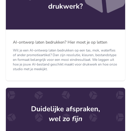
AI-ontwerp laten bedrukken? Hier moet je op letten
Wil je een AI-ontwerp laten bedrukken op een tas, mok, waterfles
of ander promotieartikel? Dan zijn resolutie, kleuren, bestandstype
en formaat belangrijk voor een mooi eindresultaat. We leggen uit
hoe je jouw AI-bestand geschikt maakt voor drukwerk en hoe onze
studio met je meekijkt.