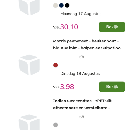
Maandag 17 Augustus
30,10
v.a.
Bekijk
Morris pennenset - beukenhout -
blauwe inkt - balpen en vulpotlood
- metalen clip en tip -
(0)
geschenkverpakking
Dinsdag 18 Augustus
3,98
v.a.
Bekijk
Indico weekendtas - rPET vilt -
afneembare en verstelbare
schouderband
(0)