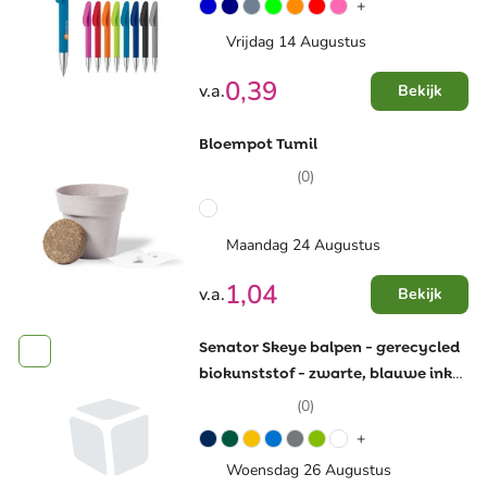
+
Vrijdag 14 Augustus
0,39
v.a.
Bekijk
Bloempot Tumil
(0)
Maandag 24 Augustus
1,04
v.a.
Bekijk
Senator Skeye balpen - gerecycled
biokunststof - zwarte, blauwe inkt
- mat gekleurd - draai mechanisme
(0)
+
Woensdag 26 Augustus