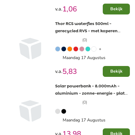
1,06
v.a.
Bekijk
Thor RCS waterfles 500ml -
gerecycled RVS - met koperen
vacuüm isolatie - in geschenkdoos
(0)
+
Maandag 17 Augustus
5,83
v.a.
Bekijk
Solar powerbank - 8.000mAh -
aluminium - zonne-energie - plat
ontwerp
(0)
Maandag 17 Augustus
13,98
v.a.
Bekijk