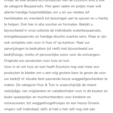
Onder de vele andere eco-producten van de Ecostore vind u ook
de categorie Bespaarsets. Hier geen zaden en potjes maar wèl
allerlei handige hulpmiddeltjes om u en uw relaties (of
familieleden en vrienden!) tot bezuinigen aan te sporen en u hierbij
te helpen. Ook hier in alle soorten en formaten. Bekijkt u
bijvoorbeeld in onze collectie de individuele waterbespaarsets,
energiebespaarsets en handige douche coaches eens. Maar er zijn
ook complete sets voor in huis of op kantoor. Naar uw
aanwijzingen te bedrukken (of niet!) met bijvoorbeeld uw
bedrijfslogo, motto of persoonlijke wens voor de ontvangers.
Originele eco-producten voor huis en tuin
Voor in en om huis en tuin heeft Ecostore nog veel meer eco-
producten te bieden om u een nóg grotere kans te geven de voor
uw bedrijf of situatie best passende keuze weggeefgeschenken te
maken. De categorie Huis & Tuin is waarschijnlijk de meest
veelzijdige: van snijplanken en saladeschalen voor in de keuken en
leuke spaarpotjes en muntsorteerders voor kinderen en
volwassenen, tot weggeefvogelhuisjes en een heuse Groene
vingers set! Inderdaad, zelfs al had u hier zelf nog niet aan