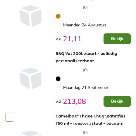
(0)
Maandag 24 Augustus
21,11
v.a.
Bekijk
BBQ Vat 200L zwart - volledig
personaliseerbaar
(0)
Maandag 21 September
213,08
v.a.
Bekijk
Camelbak® Thrive Chug waterfles
750 ml - roestvrij staal - vacuüm
geïsoleerd - tuitdop
(0)