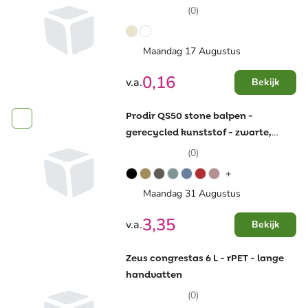
(0)
Maandag 17 Augustus
0,16
v.a.
Bekijk
Prodir QS50 stone balpen -
gerecycled kunststof - zwarte,
blauwe inkt
(0)
+
Maandag 31 Augustus
3,35
v.a.
Bekijk
Zeus congrestas 6 L - rPET - lange
handvatten
(0)