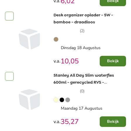
6,02
v.a.
Bekijk
Desk organizer oplader - 5W -
bamboe - draadloos
(2)
Dinsdag 18 Augustus
10,05
v.a.
Bekijk
Stanley All Day Slim waterfles
600ml - gerecycled RVS -
dubbelwandig - lekvrij
(0)
Maandag 17 Augustus
35,27
v.a.
Bekijk