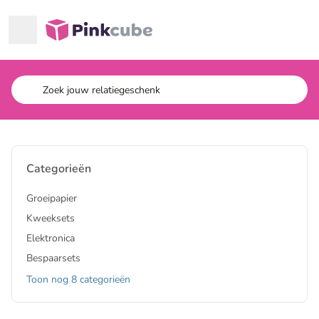
Ga naar hoofdinhoud
Pinkcube
Categorieën
Groeipapier
Kweeksets
Elektronica
Bespaarsets
Toon nog 8 categorieën