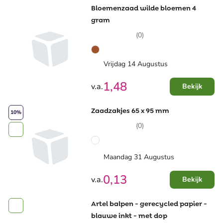
Bloemenzaad wilde bloemen 4
gram
(0)
Vrijdag 14 Augustus
1,48
v.a.
Bekijk
Zaadzakjes 65 x 95 mm
10%
(0)
Maandag 31 Augustus
0,13
v.a.
Bekijk
Artel balpen - gerecycled papier -
blauwe inkt - met dop