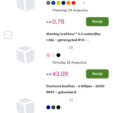
+
Maandag 24 Augustus
0,78
v.a.
Bekijk
Stanley IceFlow™ 2.0 waterfles
1.06L - gerecycled RVS -
openklapbaar deksel
(0)
Dinsdag 18 Augustus
43,09
v.a.
Bekijk
Duotone koeltas - 6 blikjes - 600D
RPET - geïsoleerd
(1)