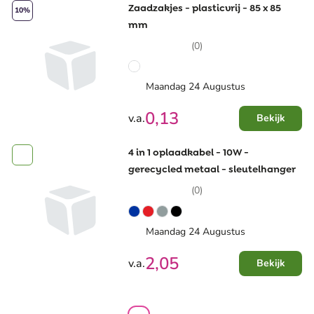
Zaadzakjes - plasticvrij - 85 x 85
10%
mm
(0)
Maandag 24 Augustus
0,13
v.a.
Bekijk
4 in 1 oplaadkabel - 10W -
gerecycled metaal - sleutelhanger
(0)
Maandag 24 Augustus
2,05
v.a.
Bekijk