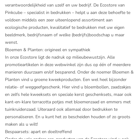
verantwoordelijkheid van uzelf en uw bedrijf. De Ecostore van
Pinkcube – specialist in bedrukken – helpt u aan deze behoefte te
voldoen middels een zeer uiteenlopend assortiment aan
ecologische producten, kwalitatief te bedrukken met uw eigen
beeldmerk, bedrijfsnaam of welke (bedrijfs)boodschap u maar
wenst.
Bloemen & Planten: origineel en sympathiek
In onze Ecostore ligt de nadruk op milieubewustzijn. Alle
promotieartikelen in deze webwinkel zijn dus op één of meerdere
manieren duurzaam en/of besparend. Onder de noemer Bloemen &
Planten vind u groene kweekproducten. Een wel heel bijzonder
relatie- of weggeefgeschenk. Hier vind u bloembollen, zaadzakjes
en zelfs hele kweeksets en speciale kerst geschenksets, maar ook
kant-en-klare terracotta potjes met bloemenzaad en emmers met
tuinkruidenzaad. Uiteraard ook allemaal door bedrukken te
personaliseren. En u kunt het zo bescheiden houden of zo groots
maken als u wilt!
Bespaarsets: apart en doeltreffend