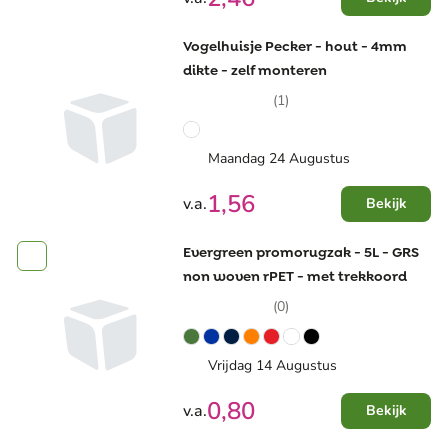
Vogelhuisje Pecker - hout - 4mm
dikte - zelf monteren
(1)
Maandag 24 Augustus
1,56
v.a.
Bekijk
Evergreen promorugzak - 5L - GRS
non woven rPET - met trekkoord
(0)
Vrijdag 14 Augustus
0,80
v.a.
Bekijk