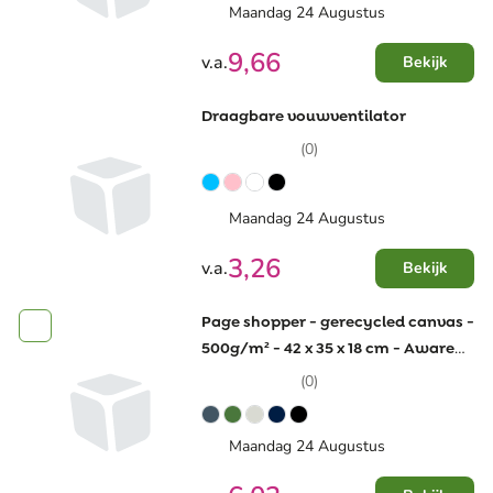
Maandag 24 Augustus
9,66
v.a.
Bekijk
Draagbare vouwventilator
(0)
Maandag 24 Augustus
3,26
v.a.
Bekijk
Page shopper - gerecycled canvas -
500g/m² - 42 x 35 x 18 cm - Aware™
- korte hengsels
(0)
Maandag 24 Augustus