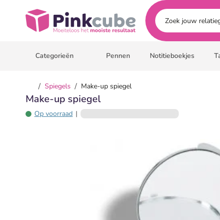
Ga naar hoofdinhoud
Pinkcube
Categorieën
Pennen
Notitieboekjes
T
/
/
Spiegels
Make-up spiegel
Make-up spiegel
Op voorraad
|