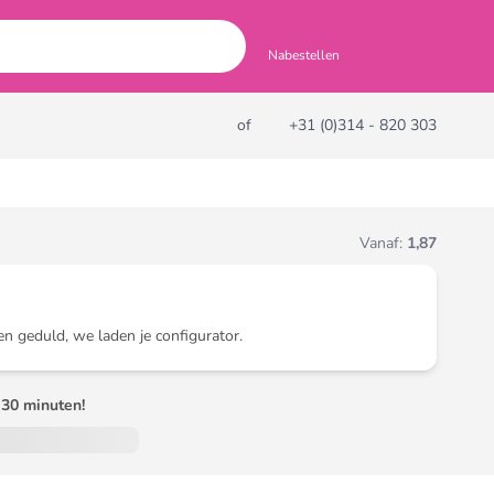
Nabestellen
of
+31 (0)314 - 820 303
Vanaf:
1,87
en geduld, we laden je configurator.
30 minuten!