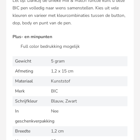
Let op: Dankzij de unieke Mix & Match functie kunt u deze
BIC pen volledig naar wens samenstellen. Kies uit vele
kleuren en varieer met kleurcombinaties tussen de button,
dop, body en punt van de pen.
Plus- en minpunten
Full color bedrukking mogelijk
Gewicht
5 gram
Afmeting
1,2 x 15 cm
Materiaal
Kunststof
Merk
BIC
Schrijfkleur
Blauw, Zwart
In
Nee
geschenkverpakking
Breedte
1,2 cm