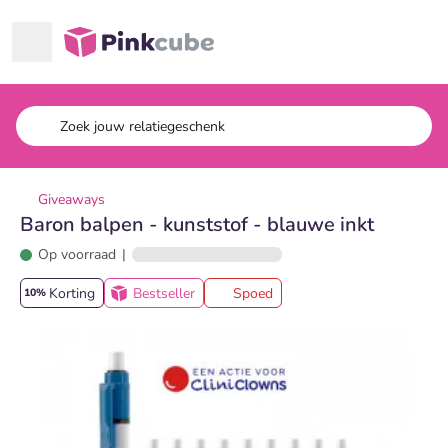
Ga naar hoofdinhoud
Pinkcube
Giveaways
Baron balpen - kunststof - blauwe inkt
Op voorraad
|
Korting
Bestseller
Spoed
10%