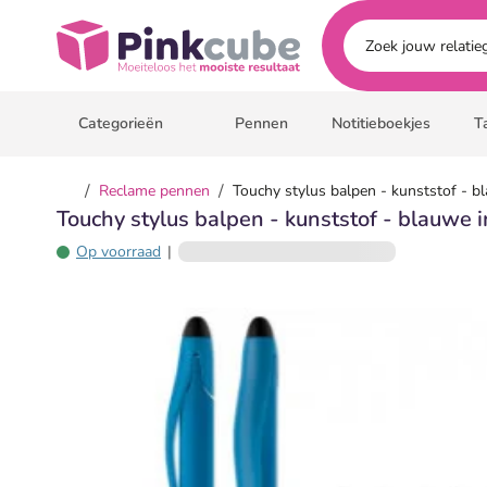
Ga naar hoofdinhoud
Pinkcube
Categorieën
Pennen
Notitieboekjes
T
/
/
Reclame pennen
Touchy stylus balpen - kunststof - b
Touchy stylus balpen - kunststof - blauwe 
Op voorraad
|