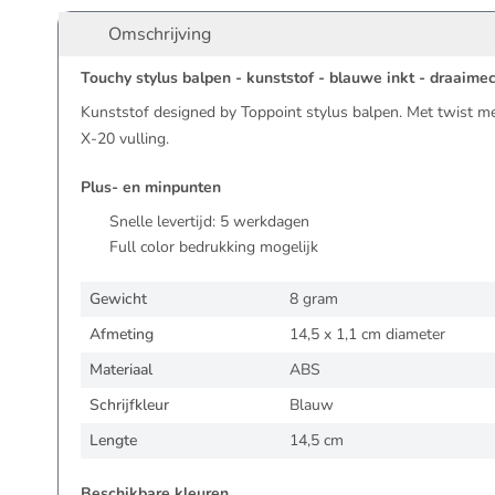
Omschrijving
Touchy stylus balpen - kunststof - blauwe inkt - draaim
Kunststof designed by Toppoint stylus balpen. Met twist 
X-20 vulling.
Plus- en minpunten
Snelle levertijd:
5
werkdagen
Full color bedrukking mogelijk
Gewicht
8 gram
Afmeting
14,5 x 1,1 cm diameter
Materiaal
ABS
Schrijfkleur
Blauw
Lengte
14,5 cm
Beschikbare kleuren