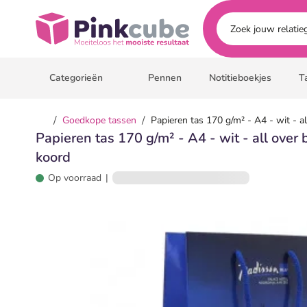
Ga naar hoofdinhoud
Pinkcube
Categorieën
Pennen
Notitieboekjes
T
/
/
Goedkope tassen
Papieren tas 170 g/m² - A4 - wit - a
Papieren tas 170 g/m² - A4 - wit - all over
koord
Op voorraad
|