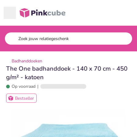
Ga naar hoofdinhoud
Pinkcube
Badhanddoeken
The One badhanddoek - 140 x 70 cm - 450
g/m² - katoen
Op voorraad
|
Bestseller