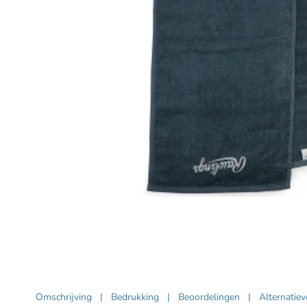
Omschrijving
|
Bedrukking
|
Beoordelingen
|
Alternatie