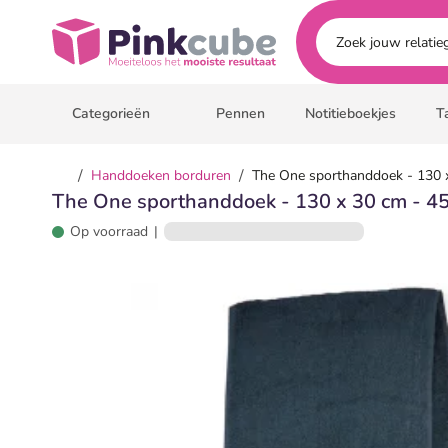
Ga naar hoofdinhoud
Pinkcube
Categorieën
Pennen
Notitieboekjes
T
/
/
Handdoeken borduren
The One sporthanddoek - 130 x
The One sporthanddoek - 130 x 30 cm - 45
Op voorraad
|