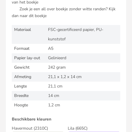
van het boekje
Zoek je een all over boekje zonder witte randen? Kijk
dan naar
dit
boekje
Materiaal
FSC-gecertificeerd papier, PU-
kunststof
Formaat
A5
Papier lay-out
Gelinieerd
Gewicht
242 gram
Afmeting
21,1 x 1,2 x 14 cm
Lengte
21,1 cm
Breedte
14 cm
Hoogte
1,2 cm
Beschikbare kleuren
Havermout
(2310C)
Lila
(665C)