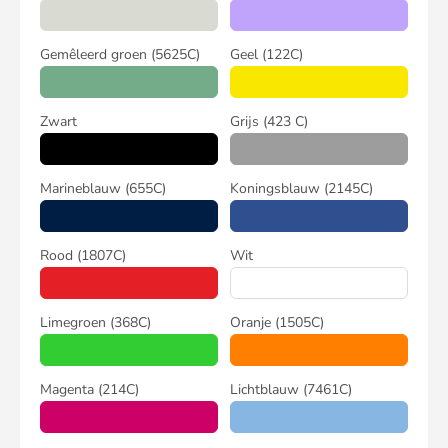
Gemêleerd groen
(5625C)
Geel
(122C)
Zwart
Grijs
(423 C)
Marineblauw
(655C)
Koningsblauw
(2145C)
Rood
(1807C)
Wit
Limegroen
(368C)
Oranje
(1505C)
Magenta
(214C)
Lichtblauw
(7461C)