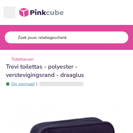
Ga naar hoofdinhoud
Pinkcube
Toilettassen
Trevi toilettas - polyester -
verstevigingsrand - draaglus
Op voorraad
|