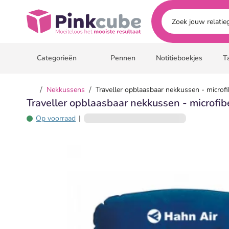
Ga naar hoofdinhoud
Pinkcube
Categorieën
Pennen
Notitieboekjes
T
/
/
Nekkussens
Traveller opblaasbaar nekkussen - microf
Traveller opblaasbaar nekkussen - microfi
Op voorraad
|