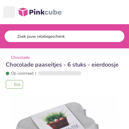
Ga naar hoofdinhoud
Pinkcube
Chocolade
Chocolade paaseitjes - 6 stuks - eierdoosje
Op voorraad
|
Eco