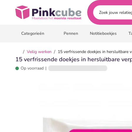
Ga naar hoofdinhoud
Pinkcube
Categorieën
Pennen
Notitieboekjes
T
/
/
Veilig werken
15 verfrissende doekjes in hersluitbare 
15 verfrissende doekjes in hersluitbare ver
Op voorraad
|