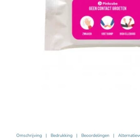
Omschrijving
|
Bedrukking
|
Beoordelingen
|
Alternatie