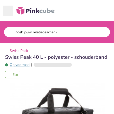
Ga naar hoofdinhoud
Pinkcube
Swiss Peak
Swiss Peak 40 L - polyester - schouderband
Op voorraad
|
Eco