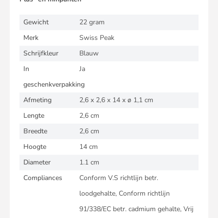
Gewicht
22 gram
Merk
Swiss Peak
Schrijfkleur
Blauw
In
Ja
geschenkverpakking
Afmeting
2,6 x 2,6 x 14 x ø 1,1 cm
Lengte
2,6 cm
Breedte
2,6 cm
Hoogte
14 cm
Diameter
1.1 cm
Compliances
Conform V.S richtlijn betr.
loodgehalte, Conform richtlijn
91/338/EC betr. cadmium gehalte, Vrij