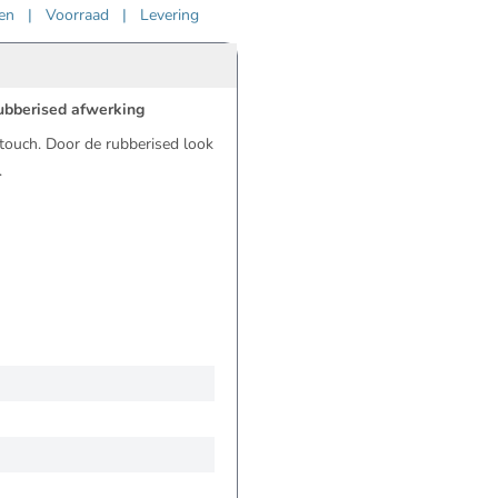
ven
|
Voorraad
|
Levering
rubberised afwerking
touch. Door de rubberised look
.