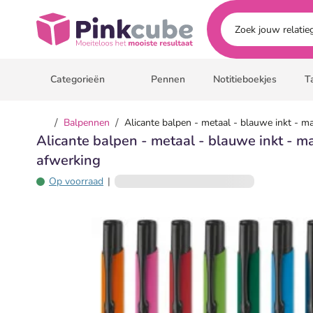
Ga naar hoofdinhoud
Pinkcube
Categorieën
Pennen
Notitieboekjes
T
/
/
Balpennen
Alicante balpen - metaal - blauwe inkt - m
Alicante balpen - metaal - blauwe inkt - m
afwerking
Op voorraad
|