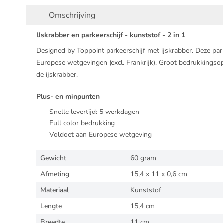
Omschrijving
IJskrabber en parkeerschijf - kunststof - 2 in 1
Designed by Toppoint parkeerschijf met ijskrabber. Deze par
Europese wetgevingen (excl. Frankrijk). Groot bedrukkingsop
de ijskrabber.
Plus- en minpunten
Snelle levertijd:
5
werkdagen
Full color bedrukking
Voldoet aan Europese wetgeving
Gewicht
60 gram
Afmeting
15,4 x 11 x 0,6 cm
Materiaal
Kunststof
Lengte
15,4 cm
Breedte
11 cm