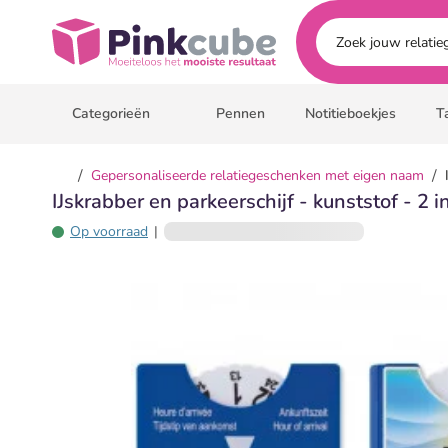
Ga naar hoofdinhoud
Pinkcube
Categorieën
Pennen
Notitieboekjes
T
/
/
Gepersonaliseerde relatiegeschenken met eigen naam
IJskrabber en parkeerschijf - kunststof - 2 i
Op voorraad
|