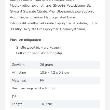
Methoxydibenzoylmethane, Glycerin, Polysilicone-15,
Glyceryl Stearate Citrate, Phenylbenzimidazole Sulfonic
Acid, Triethanolamine, Hydrogenated Dimer
Dilinoleyl/Dimethylcarbonate Copolymer, Acrylates/ C10-
30 Alkyl Acrylate Crosspolymer, Phenoxyethanol,
Plus- en minpunten
Snelle levertijd:
4
werkdagen
Full color bedrukking mogelijk
Gewicht
26 gram
Afmeting
10,9 x 4,2 x 0,9 cm
Materiaal
PP
Beschermingsfactor
Factor 30
(SPF)
Lengte
10,9 cm