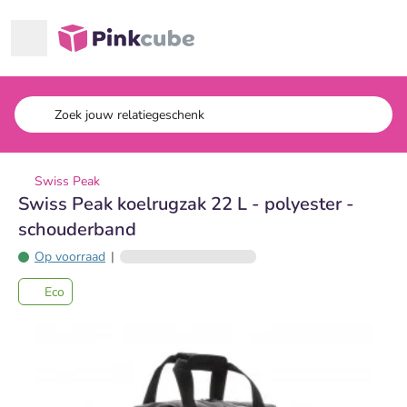
Ga naar hoofdinhoud
Pinkcube
Swiss Peak
Swiss Peak koelrugzak 22 L - polyester -
schouderband
Op voorraad
|
Eco