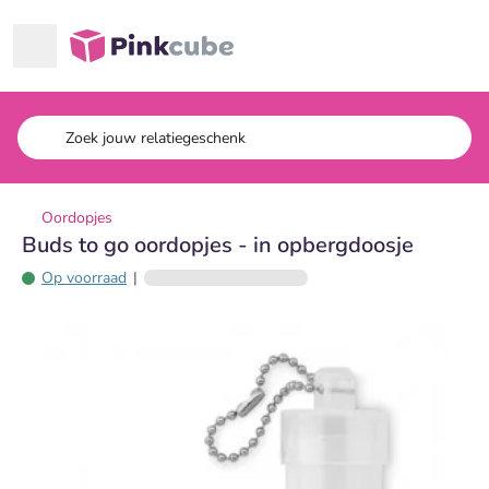
Ga naar hoofdinhoud
Pinkcube
Oordopjes
Buds to go oordopjes - in opbergdoosje
Op voorraad
|