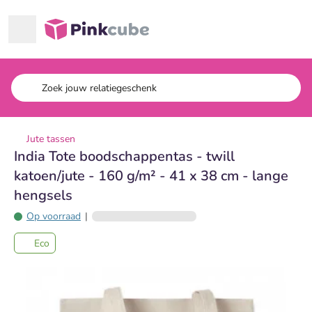
Ga naar hoofdinhoud
Pinkcube
Jute tassen
India Tote boodschappentas - twill
katoen/jute - 160 g/m² - 41 x 38 cm - lange
hengsels
Op voorraad
|
Eco