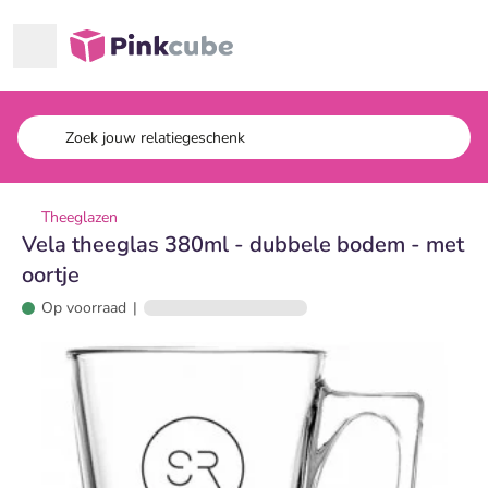
Ga naar hoofdinhoud
Pinkcube
Theeglazen
Vela theeglas 380ml - dubbele bodem - met
oortje
Op voorraad
|