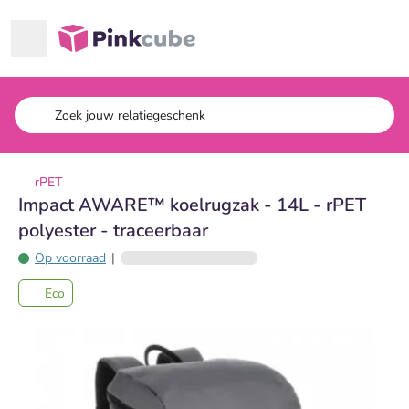
Ga naar hoofdinhoud
Pinkcube
rPET
Impact AWARE™ koelrugzak - 14L - rPET
polyester - traceerbaar
Op voorraad
|
Eco