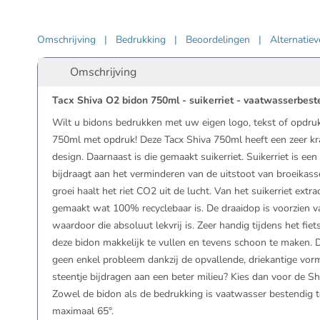
Omschrijving
|
Bedrukking
|
Beoordelingen
|
Alternatie
Omschrijving
Tacx Shiva O2 bidon 750ml - suikerriet - vaatwasserbest
Wilt u bidons bedrukken met uw eigen logo, tekst of opdruk
750ml met opdruk! Deze Tacx Shiva 750ml heeft een zeer kra
design. Daarnaast is die gemaakt suikerriet. Suikerriet is e
bijdraagt aan het verminderen van de uitstoot van broeikass
groei haalt het riet CO2 uit de lucht. Van het suikerriet extr
gemaakt wat 100% recyclebaar is. De draaidop is voorzien va
waardoor die absoluut lekvrij is. Zeer handig tijdens het fie
deze bidon makkelijk te vullen en tevens schoon te maken. Dr
geen enkel probleem dankzij de opvallende, driekantige vorm
steentje bijdragen aan een beter milieu? Kies dan voor de Sh
Zowel de bidon als de bedrukking is vaatwasser bestendig 
maximaal 65°.