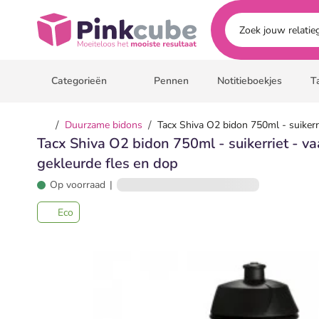
Ga naar hoofdinhoud
Pinkcube
Categorieën
Pennen
Notitieboekjes
T
/
/
Duurzame bidons
Tacx Shiva O2 bidon 750ml - suikerr
Tacx Shiva O2 bidon 750ml - suikerriet - v
gekleurde fles en dop
Op voorraad
|
Eco