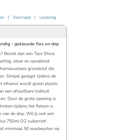
ven
|
Voorraad
|
Levering
endig - gekleurde fles en dop
? Bestel dan een Tacx Shiva
chtig, stoer en opvallend
en hernieuwbare grondstof die
en. Simpel gezegd: tijdens de
act ethanol wordt groen plastic
n een afsluitbare trektuit
tsen. Door de grote opening is
inken tijdens het fietsen is
 van de dop. Wil jij ook een
iva 750ml O2 suikerriet!
tot minimaal 50 wasbeurten op