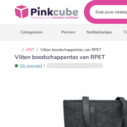
Ga naar hoofdinhoud
Pinkcube
Categorieën
Pennen
Notitieboekjes
T
/
/
rPET
Vilten boodschappentas van RPET
Vilten boodschappentas van RPET
Op voorraad
|