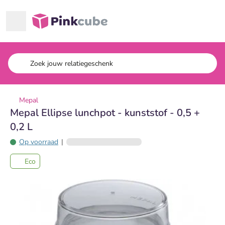
Ga naar hoofdinhoud
Pinkcube
Mepal
Mepal Ellipse lunchpot - kunststof - 0,5 +
0,2 L
Op voorraad
|
Eco