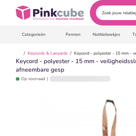
Ga naar hoofdinhoud
Pinkcube
Categorieën
Pennen
Notitieboekjes
T
/
/
Keycords & Lanyards
Keycord - polyester - 15 mm - ve
Keycord - polyester - 15 mm - veiligheidssl
afneembare gesp
Op voorraad
|