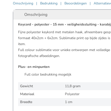
Omschrijving
|
Bedrukking
|
Beoordelingen
|
Alternatie
Omschrijving
Keycord - polyester - 15 mm - veiligheidssluiting - kara
Fijne polyester keykord met metalen haak, afneembare gesp m
formaat 40x2cm + 6x2cm. Sublimatie print op bijde zijdes is 
item.
Full colour sublimatie voor unieke ontwerpen met volledig
fotografische afbeeldingen.
Plus- en minpunten
Full color bedrukking mogelijk
Gewicht
11,8 gram
Materiaal
Polyester
Breedte
1 cm