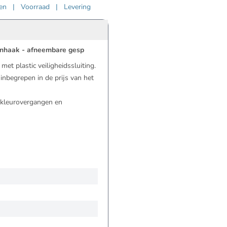
ven
|
Voorraad
|
Levering
bijnhaak - afneembare gesp
et plastic veiligheidssluiting.
inbegrepen in de prijs van het
e kleurovergangen en