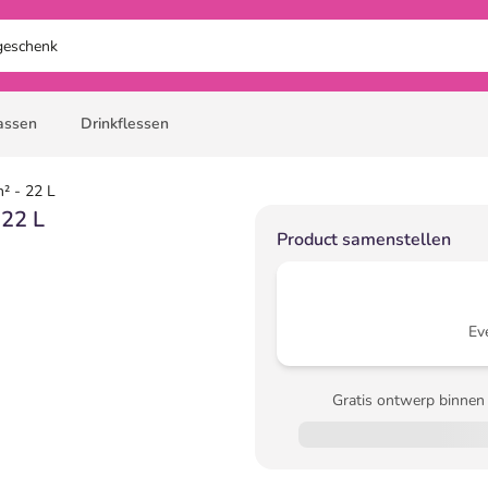
assen
Drinkflessen
² - 22 L
 22 L
Product samenstellen
Ev
Gratis ontwerp binnen