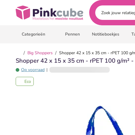
Ga naar hoofdinhoud
Pinkcube
Categorieën
Pennen
Notitieboekjes
T
/
/
Big Shoppers
Shopper 42 x 15 x 35 cm - rPET 100 g/m
Shopper 42 x 15 x 35 cm - rPET 100 g/m² -
Op voorraad
|
Eco