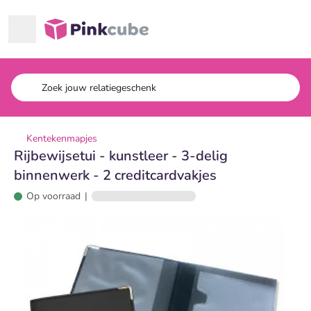
Ga naar hoofdinhoud
Pinkcube
Kentekenmapjes
Rijbewijsetui - kunstleer - 3-delig
binnenwerk - 2 creditcardvakjes
Op voorraad
|