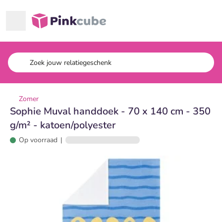
Ga naar hoofdinhoud
Pinkcube
Zomer
Sophie Muval handdoek - 70 x 140 cm - 350
g/m² - katoen/polyester
Op voorraad
|