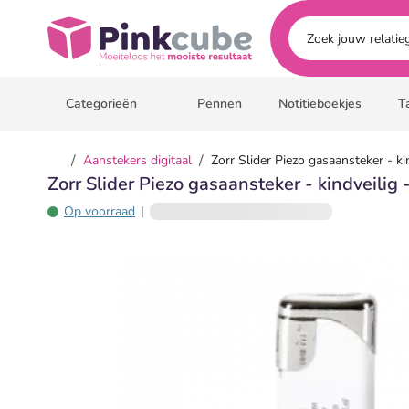
Ga naar hoofdinhoud
Pinkcube
Categorieën
Pennen
Notitieboekjes
T
/
/
Aanstekers digitaal
Zorr Slider Piezo gasaansteker - ki
Zorr Slider Piezo gasaansteker - kindveilig 
Op voorraad
|