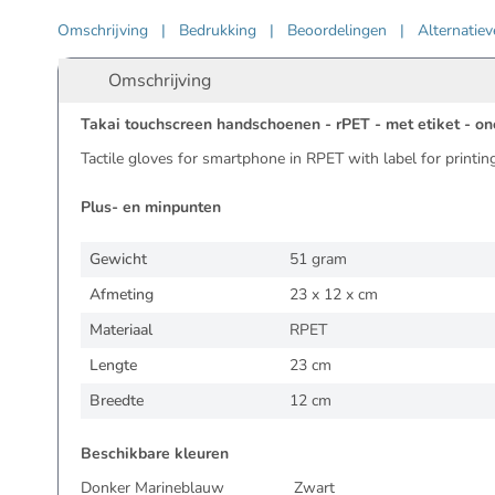
Omschrijving
|
Bedrukking
|
Beoordelingen
|
Alternatie
Omschrijving
Takai touchscreen handschoenen - rPET - met etiket - on
Tactile gloves for smartphone in RPET with label for printing
Plus- en minpunten
Gewicht
51 gram
Afmeting
23 x 12 x cm
Materiaal
RPET
Lengte
23 cm
Breedte
12 cm
Beschikbare kleuren
Donker Marineblauw
Zwart