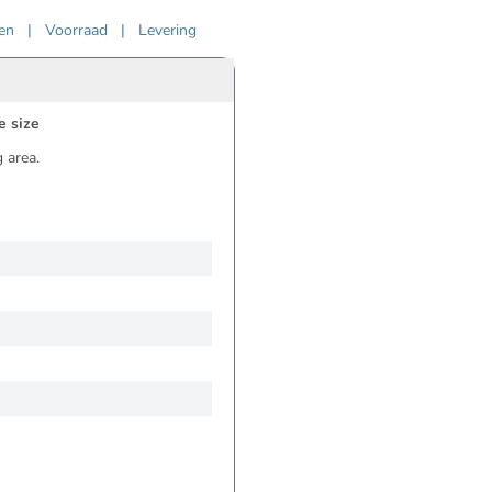
ven
|
Voorraad
|
Levering
e size
 area.