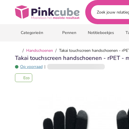
Ga naar hoofdinhoud
Pinkcube
Categorieën
Pennen
Notitieboekjes
T
/
/
Handschoenen
Takai touchscreen handschoenen - rPET 
Takai touchscreen handschoenen - rPET - me
Op voorraad
|
Eco