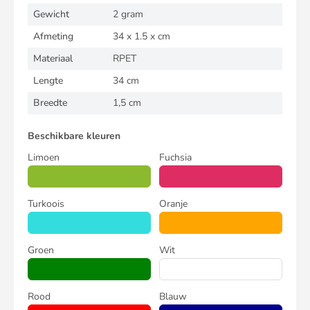
Gewicht
2 gram
Afmeting
34 x 1.5 x cm
Materiaal
RPET
Lengte
34 cm
Breedte
1,5 cm
Beschikbare kleuren
Limoen
Fuchsia
Turkoois
Oranje
Groen
Wit
Rood
Blauw