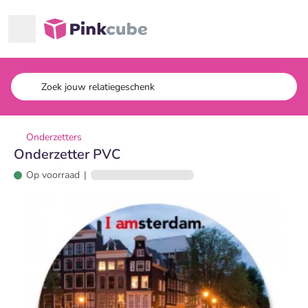
Ga naar hoofdinhoud
Pinkcube
Onderzetters
Onderzetter PVC
Op voorraad
|