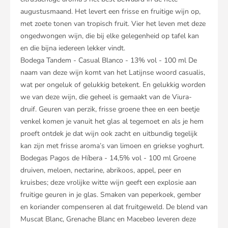
augustusmaand. Het levert een frisse en fruitige wijn op,
met zoete tonen van tropisch fruit. Vier het leven met deze
ongedwongen wijn, die bij elke gelegenheid op tafel kan
en die bijna iedereen lekker vindt.
Bodega Tandem - Casual Blanco - 13% vol - 100 ml De
naam van deze wijn komt van het Latijnse woord casualis,
wat per ongeluk of gelukkig betekent. En gelukkig worden
we van deze wijn, die geheel is gemaakt van de Viura-
druif. Geuren van perzik, frisse groene thee en een beetje
venkel komen je vanuit het glas al tegemoet en als je hem
proeft ontdek je dat wijn ook zacht en uitbundig tegelijk
kan zijn met frisse aroma’s van limoen en griekse yoghurt.
Bodegas Pagos de Híbera - 14,5% vol - 100 ml Groene
druiven, meloen, nectarine, abrikoos, appel, peer en
kruisbes; deze vrolijke witte wijn geeft een explosie aan
fruitige geuren in je glas. Smaken van peperkoek, gember
en koriander compenseren al dat fruitgeweld. De blend van
Muscat Blanc, Grenache Blanc en Macebeo leveren deze