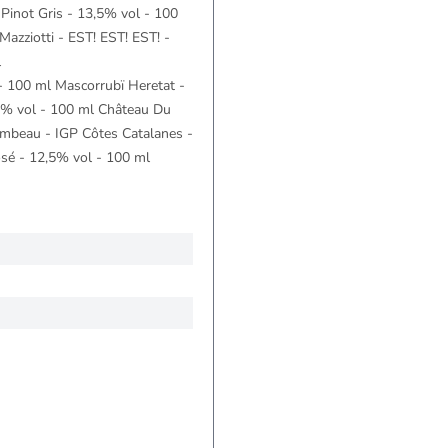
Pinot Gris - 13,5% vol - 100
azziotti - EST! EST! EST! -
l
- 100 ml Mascorrubï Heretat -
13% vol - 100 ml Château Du
ombeau - IGP Côtes Catalanes -
sé - 12,5% vol - 100 ml