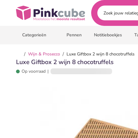
Ga naar hoofdinhoud
Pinkcube
Categorieën
Pennen
Notitieboekjes
T
/
/
Wijn & Prosecco
Luxe Giftbox 2 wijn 8 chocotruffels
Luxe Giftbox 2 wijn 8 chocotruffels
Op voorraad
|