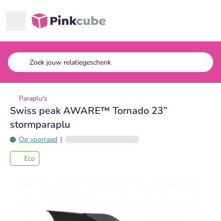
Ga naar hoofdinhoud
Pinkcube
Paraplu's
Swiss peak AWARE™ Tornado 23”
stormparaplu
Op voorraad
|
Eco