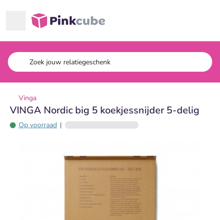
Ga naar hoofdinhoud
Pinkcube
Vinga
VINGA Nordic big 5 koekjessnijder 5-delig
Op voorraad
|