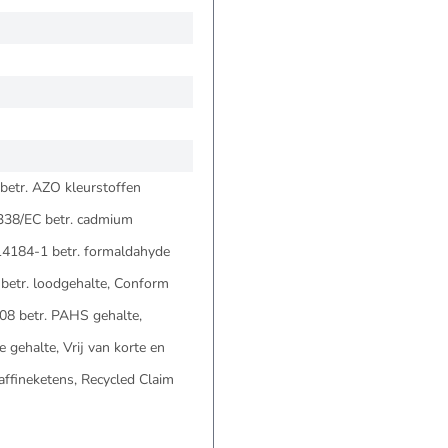
 betr. AZO kleurstoffen
/338/EC betr. cadmium
N14184-1 betr. formaldahyde
n betr. loodgehalte, Conform
08 betr. PAHS gehalte,
e gehalte, Vrij van korte en
affineketens, Recycled Claim