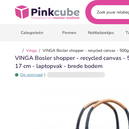
Ga naar hoofdinhoud
Pinkcube
Categorieën
Pennen
Notitieboekjes
T
/
/
Vinga
VINGA Bosler shopper - recycled canvas - 500gr
VINGA Bosler shopper - recycled canvas - 
17 cm - laptopvak - brede bodem
Op voorraad
|