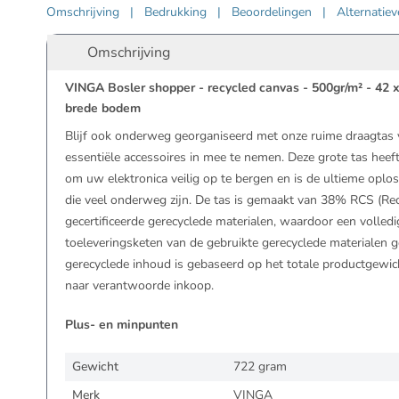
Omschrijving
|
Bedrukking
|
Beoordelingen
|
Alternatie
Omschrijving
VINGA Bosler shopper - recycled canvas - 500gr/m² - 42 x
brede bodem
Blijf ook onderweg georganiseerd met onze ruime draagtas 
essentiële accessoires in mee te nemen. Deze grote tas hee
om uw elektronica veilig op te bergen en is de ultieme oplo
die veel onderweg zijn. De tas is gemaakt van 38% RCS (Re
gecertificeerde gerecyclede materialen, waardoor een volledig
toeleveringsketen van de gebruikte gerecyclede materialen g
gerecyclede inhoud is gebaseerd op het totale productgewic
naar verantwoorde inkoop.
Plus- en minpunten
Gewicht
722 gram
Merk
VINGA