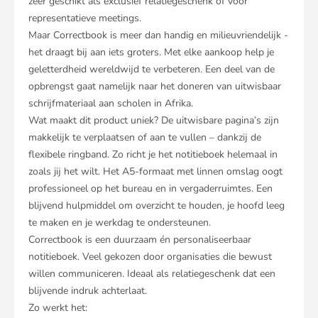
zeer geschikt als exclusief relatiegeschenk of voor
representatieve meetings.
Maar Correctbook is meer dan handig en milieuvriendelijk -
het draagt bij aan iets groters. Met elke aankoop help je
geletterdheid wereldwijd te verbeteren. Een deel van de
opbrengst gaat namelijk naar het doneren van uitwisbaar
schrijfmateriaal aan scholen in Afrika.
Wat maakt dit product uniek? De uitwisbare pagina’s zijn
makkelijk te verplaatsen of aan te vullen – dankzij de
flexibele ringband. Zo richt je het notitieboek helemaal in
zoals jij het wilt. Het A5-formaat met linnen omslag oogt
professioneel op het bureau en in vergaderruimtes. Een
blijvend hulpmiddel om overzicht te houden, je hoofd leeg
te maken en je werkdag te ondersteunen.
Correctbook is een duurzaam én personaliseerbaar
notitieboek. Veel gekozen door organisaties die bewust
willen communiceren. Ideaal als relatiegeschenk dat een
blijvende indruk achterlaat.
Zo werkt het: