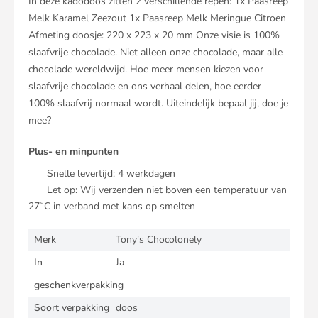
In deze kadodoos zitten 2 verschillende repen: 1x Paasreep
Melk Karamel Zeezout 1x Paasreep Melk Meringue Citroen
Afmeting doosje: 220 x 223 x 20 mm Onze visie is 100%
slaafvrije chocolade. Niet alleen onze chocolade, maar alle
chocolade wereldwijd. Hoe meer mensen kiezen voor
slaafvrije chocolade en ons verhaal delen, hoe eerder
100% slaafvrij normaal wordt. Uiteindelijk bepaal jij, doe je
mee?
Plus- en minpunten
Snelle levertijd:
4
werkdagen
Let op: Wij verzenden niet boven een temperatuur van
27˚C in verband met kans op smelten
Merk
Tony's Chocolonely
In
Ja
geschenkverpakking
Soort verpakking
doos