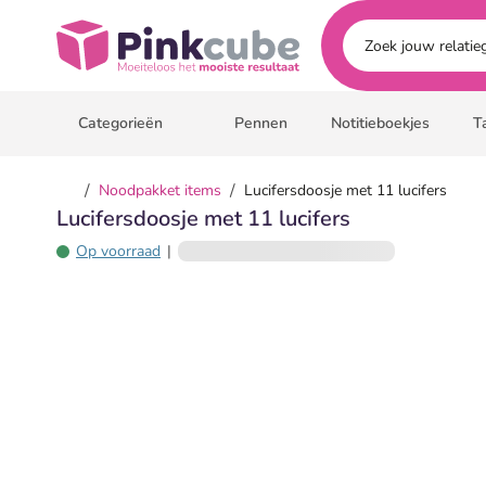
Ga naar hoofdinhoud
Pinkcube
Categorieën
Pennen
Notitieboekjes
T
/
/
Noodpakket items
Lucifersdoosje met 11 lucifers
Lucifersdoosje met 11 lucifers
Op voorraad
|