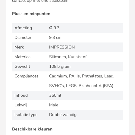
contact op met ons salesteam!
Plus- en minpunten
Afmeting
Ø 9.3
Diameter
9.3 cm
Merk
IMPRESSION
Materiaal
Siliconen, Kunststof
Gewicht
108,5 gram
Compliances
Cadmium, PAHs, Phthalates, Lead,
SVHC's, LFGB, Bisphenol A (BPA)
Inhoud
350ml
Lekvrij
Male
Isolatie type
Dubbelwandig
Beschikbare kleuren