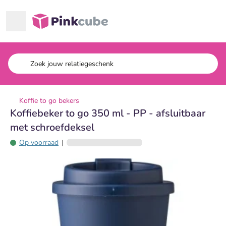
Ga naar hoofdinhoud
Pinkcube
Koffie to go bekers
Koffiebeker to go 350 ml - PP - afsluitbaar
met schroefdeksel
Op voorraad
|