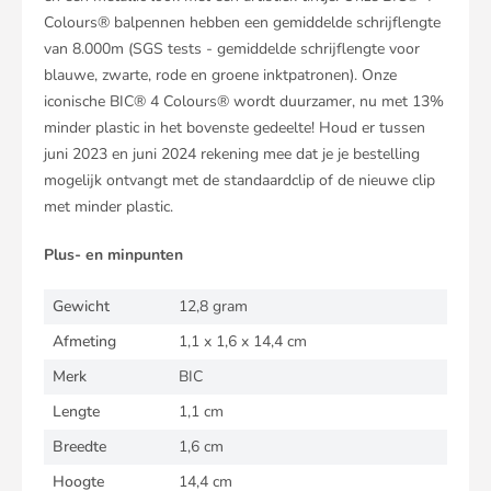
Colours® balpennen hebben een gemiddelde schrijflengte
van 8.000m (SGS tests - gemiddelde schrijflengte voor
blauwe, zwarte, rode en groene inktpatronen). Onze
iconische BIC® 4 Colours® wordt duurzamer, nu met 13%
minder plastic in het bovenste gedeelte! Houd er tussen
juni 2023 en juni 2024 rekening mee dat je je bestelling
mogelijk ontvangt met de standaardclip of de nieuwe clip
met minder plastic.
Plus- en minpunten
Gewicht
12,8 gram
Afmeting
1,1 x 1,6 x 14,4 cm
Merk
BIC
Lengte
1,1 cm
Breedte
1,6 cm
Hoogte
14,4 cm