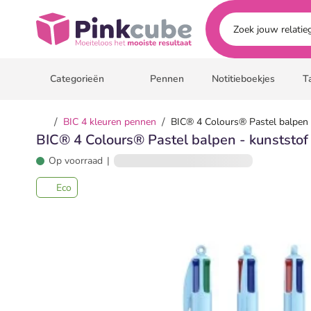
Ga naar hoofdinhoud
Pinkcube
Categorieën
Pennen
Notitieboekjes
T
/
/
BIC 4 kleuren pennen
BIC® 4 Colours® Pastel balpen 
BIC® 4 Colours® Pastel balpen - kunststof
Op voorraad
|
Eco