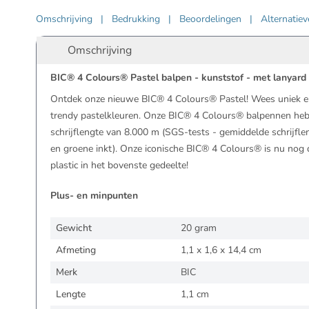
Omschrijving
|
Bedrukking
|
Beoordelingen
|
Alternatie
Omschrijving
BIC® 4 Colours® Pastel balpen - kunststof - met lanyard
Ontdek onze nieuwe BIC® 4 Colours® Pastel! Wees uniek en
trendy pastelkleuren. Onze BIC® 4 Colours® balpennen he
schrijflengte van 8.000 m (SGS-tests - gemiddelde schrijfle
en groene inkt). Onze iconische BIC® 4 Colours® is nu no
plastic in het bovenste gedeelte!
Plus- en minpunten
Gewicht
20 gram
Afmeting
1,1 x 1,6 x 14,4 cm
Merk
BIC
Lengte
1,1 cm