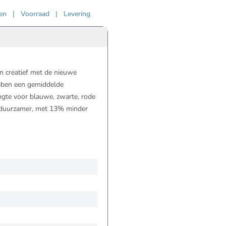
ven
|
Voorraad
|
Levering
 creatief met de nieuwe
bben een gemiddelde
ngte voor blauwe, zwarte, rode
g duurzamer, met 13% minder