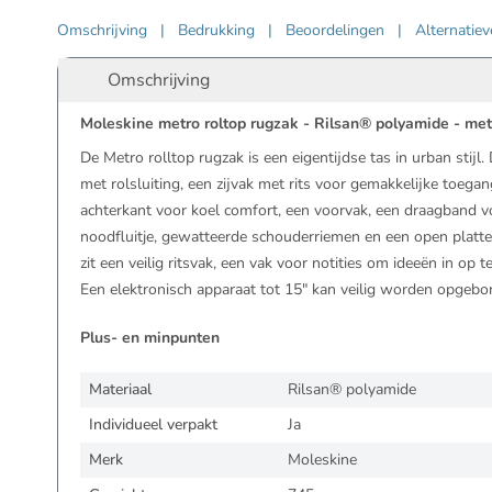
Omschrijving
|
Bedrukking
|
Beoordelingen
|
Alternatie
Omschrijving
Moleskine metro roltop rugzak - Rilsan® polyamide - met
De Metro rolltop rugzak is een eigentijdse tas in urban stijl
met rolsluiting, een zijvak met rits voor gemakkelijke toeg
achterkant voor koel comfort, een voorvak, een draagband vo
noodfluitje, gewatteerde schouderriemen en een open platt
zit een veilig ritsvak, een vak voor notities om ideeën in op t
Een elektronisch apparaat tot 15" kan veilig worden opgebo
Plus- en minpunten
Materiaal
Rilsan® polyamide
Individueel verpakt
Ja
Merk
Moleskine