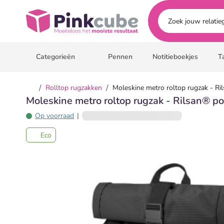
Ga naar hoofdinhoud
Pinkcube
Categorieën
Pennen
Notitieboekjes
T
/
/
Rolltop rugzakken
Moleskine metro roltop rugzak - Ri
Moleskine metro roltop rugzak - Rilsan® po
Op voorraad
|
Eco