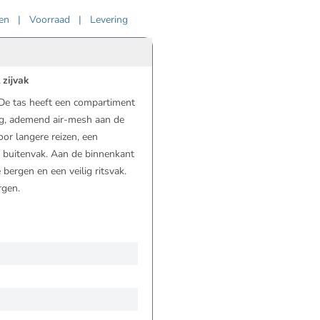
ven
|
Voorraad
|
Levering
 zijvak
. De tas heeft een compartiment
ang, ademend air-mesh aan de
or langere reizen, een
e buitenvak. Aan de binnenkant
e bergen en een veilig ritsvak.
rgen.