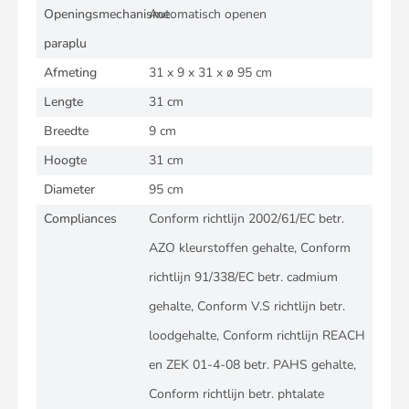
Openingsmechanisme
Automatisch openen
paraplu
Afmeting
31 x 9 x 31 x ø 95 cm
Lengte
31 cm
Breedte
9 cm
Hoogte
31 cm
Diameter
95 cm
Compliances
Conform richtlijn 2002/61/EC betr.
AZO kleurstoffen gehalte, Conform
richtlijn 91/338/EC betr. cadmium
gehalte, Conform V.S richtlijn betr.
loodgehalte, Conform richtlijn REACH
en ZEK 01-4-08 betr. PAHS gehalte,
Conform richtlijn betr. phtalate